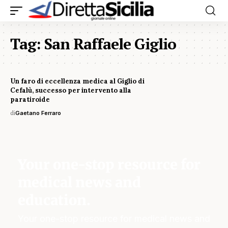
Tag:
San Raffaele Giglio
Un faro di eccellenza medica al Giglio di
Cefalù, successo per intervento alla
paratiroide
di
Gaetano Ferraro
Your one-stop resource for
medical news and
education.
Your one-stop resource for medical news and