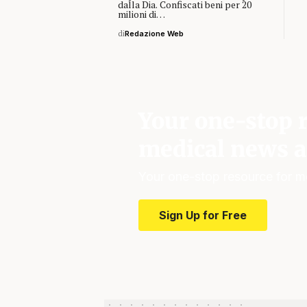
dalla Dia. Confiscati beni per 20
milioni di…
di
Redazione Web
Your one-stop r
medical news a
Your one-stop resource for m
Sign Up for Free