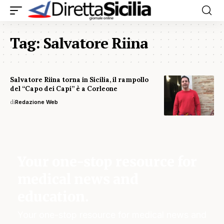
Tag:
Salvatore Riina
Salvatore Riina torna in Sicilia, il rampollo
del “Capo dei Capi” è a Corleone
di
Redazione Web
Your one-stop resource for
medical news and
education.
Your one-stop resource for medical news and