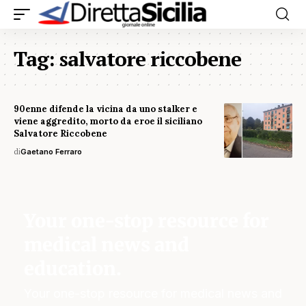
Tag:
salvatore riccobene
90enne difende la vicina da uno stalker e
viene aggredito, morto da eroe il siciliano
Salvatore Riccobene
di
Gaetano Ferraro
Your one-stop resource for
medical news and
education.
Your one-stop resource for medical news and