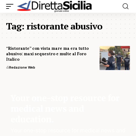
Tag:
ristorante abusivo
“Ristorante” con vista mare ma era tutto
abusivo: maxi sequestro e multe al Foro
Italico
di
Redazione Web
Your one-stop resource for
medical news and
education.
Your one-stop resource for medical news and