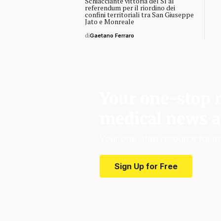
Schiacciante vittoria del Sì al
referendum per il riordino dei
confini territoriali tra San Giuseppe
Jato e Monreale
di
Gaetano Ferraro
Your one-stop r
medical news a
Your one-stop resource for m
Sign Up for Free