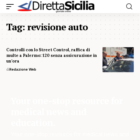
Tag:
revisione auto
Controlli con lo Street Control, raffica di
multe a Palermo: 120 senza assicurazione in
un’ora
di
Redazione Web
Your one-stop resource for
medical news and
education.
Your one-stop resource for medical news and