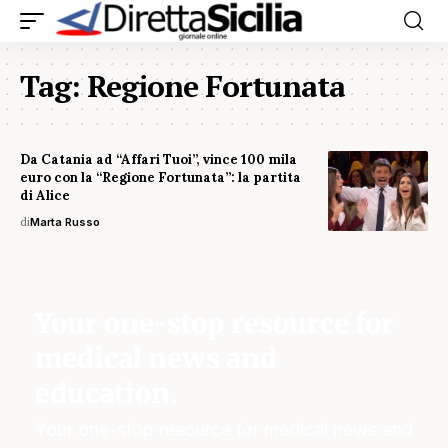
Tag:
Regione Fortunata
Da Catania ad “Affari Tuoi”, vince 100 mila
euro con la “Regione Fortunata”: la partita
di Alice
di
Marta Russo
Your one-stop resource for
medical news and
education.
Your one-stop resource for medical news and