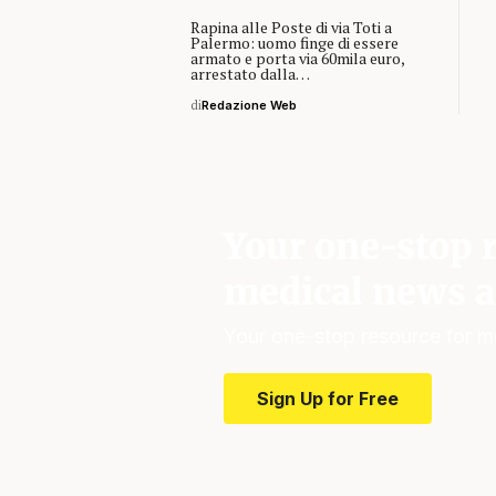
Rapina alle Poste di via Toti a
Palermo: uomo finge di essere
armato e porta via 60mila euro,
arrestato dalla…
di
Redazione Web
Your one-stop r
medical news a
Your one-stop resource for m
Sign Up for Free