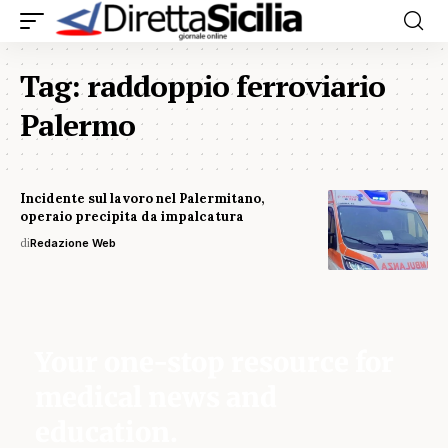
Tag:
raddoppio ferroviario
Palermo
Incidente sul lavoro nel Palermitano,
operaio precipita da impalcatura
di
Redazione Web
Your one-stop resource for
medical news and
education.