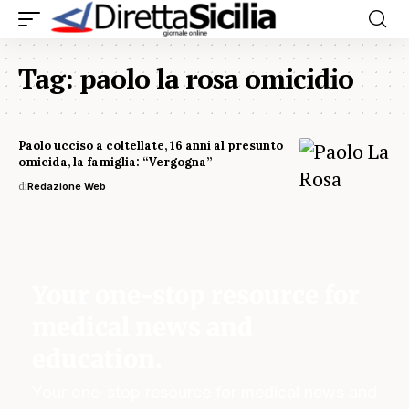
Tag:
paolo la rosa omicidio
Paolo ucciso a coltellate, 16 anni al presunto
omicida, la famiglia: “Vergogna”
di
Redazione Web
Your one-stop resource for
medical news and
education.
Your one-stop resource for medical news and