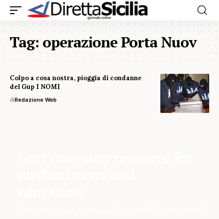
Tag:
operazione Porta Nuov
Colpo a cosa nostra, pioggia di condanne
del Gup I NOMI
di
Redazione Web
Your one-stop resource for
medical news and
education.
Your one-stop resource for medical news and