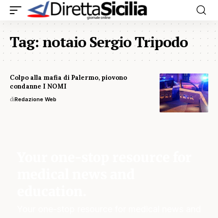
Tag:
notaio Sergio Tripodo
Colpo alla mafia di Palermo, piovono
condanne I NOMI
di
Redazione Web
Your one-stop resource for
medical news and
education.
Your one-stop resource for medical news and