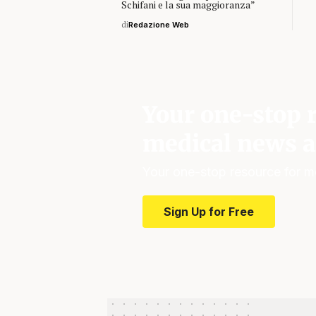
Schifani e la sua maggioranza”
di
Redazione Web
Your one-stop r
medical news a
Your one-stop resource for m
Sign Up for Free