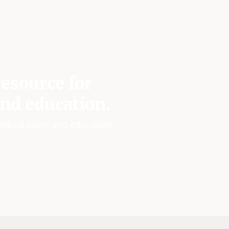
esource for
nd education.
edical news and education.