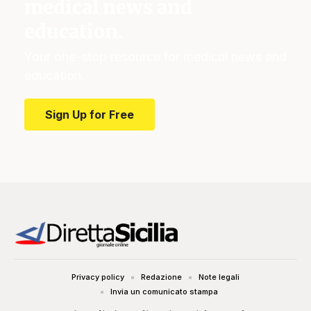
medical news and
education.
Your one-stop resource for medical news and
education.
Sign Up for Free
Privacy policy
Redazione
Note legali
Invia un comunicato stampa