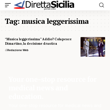
Tag:
musica leggerissima
“Musica leggerissima” Addio? Colapesce
Dimartino, la decisione drastica
di
Redazione Web
Your one-stop resource for
medical news and
education.
Your one-stop resource for medical news and