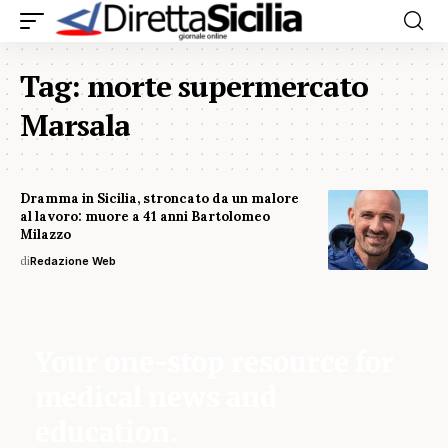
Tag:
morte supermercato
Marsala
Dramma in Sicilia, stroncato da un malore
al lavoro: muore a 41 anni Bartolomeo
Milazzo
di
Redazione Web
Your one-stop resource for
medical news and
education.