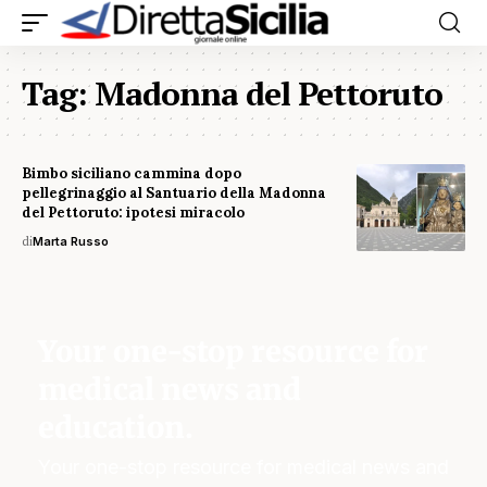
Tag:
Madonna del Pettoruto
Bimbo siciliano cammina dopo
pellegrinaggio al Santuario della Madonna
del Pettoruto: ipotesi miracolo
di
Marta Russo
Your one-stop resource for
medical news and
education.
Your one-stop resource for medical news and