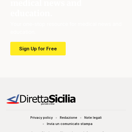
medical news and
education.
Your one-stop resource for medical news and
education.
Sign Up for Free
Privacy policy
Redazione
Note legali
Invia un comunicato stampa