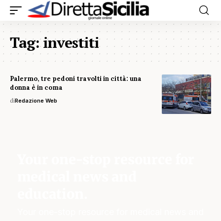
Tag:
investiti
Palermo, tre pedoni travolti in città: una
donna è in coma
di
Redazione Web
Your one-stop resource for
medical news and
education.
Your one-stop resource for medical news and