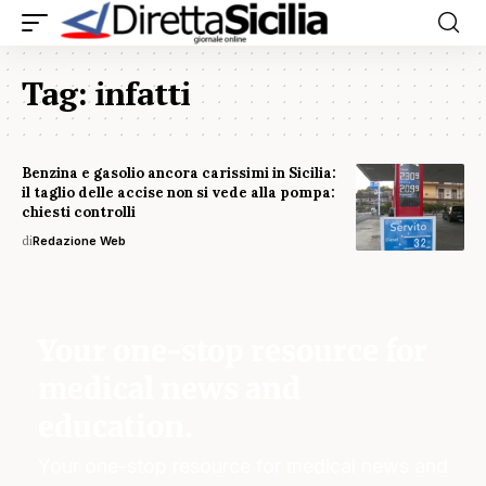
Tag:
infatti
Benzina e gasolio ancora carissimi in Sicilia:
il taglio delle accise non si vede alla pompa:
chiesti controlli
di
Redazione Web
Your one-stop resource for
medical news and
education.
Your one-stop resource for medical news and