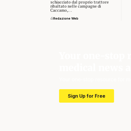
schiacciato dal proprio trattore
ribaltato nelle campagne di
Caccamo,…
di
Redazione Web
Your one-stop r
medical news a
Your one-stop resource for m
Sign Up for Free