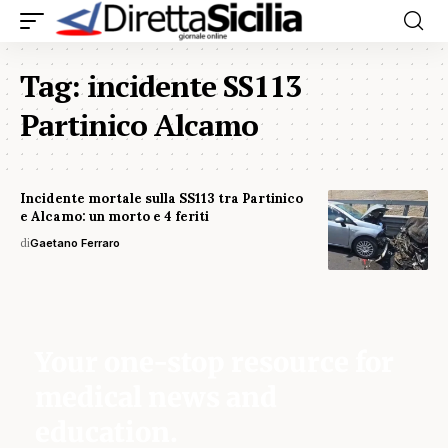
Tag:
incidente SS113
Partinico Alcamo
Incidente mortale sulla SS113 tra Partinico
e Alcamo: un morto e 4 feriti
di
Gaetano Ferraro
Your one-stop resource for
medical news and
education.