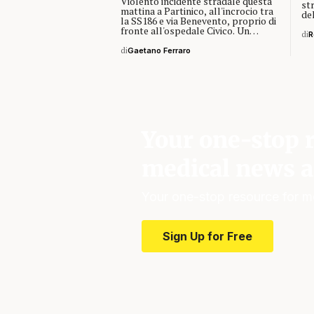
Violento incidente stradale questa
st
mattina a Partinico, all'incrocio tra
de
la SS186 e via Benevento, proprio di
fronte all'ospedale Civico. Un…
di
R
di
Gaetano Ferraro
Your one-stop r
medical news a
Your one-stop resource for m
Sign Up for Free