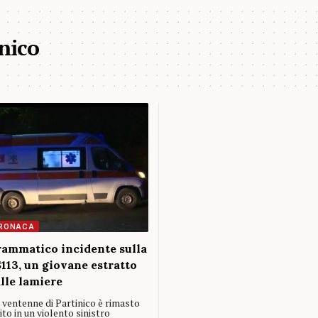
nico
RONACA
ammatico incidente sulla
113, un giovane estratto
lle lamiere
 ventenne di Partinico è rimasto
ito in un violento sinistro