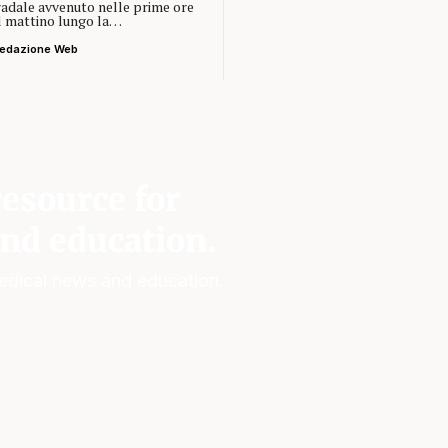
radale avvenuto nelle prime ore
l mattino lungo la…
edazione Web
esource for
nd education.
edical news and education.