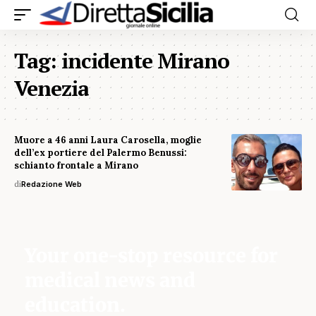
Tag:
incidente Mirano
Venezia
Muore a 46 anni Laura Carosella, moglie
dell’ex portiere del Palermo Benussi:
schianto frontale a Mirano
di
Redazione Web
Your one-stop resource for
medical news and
education.