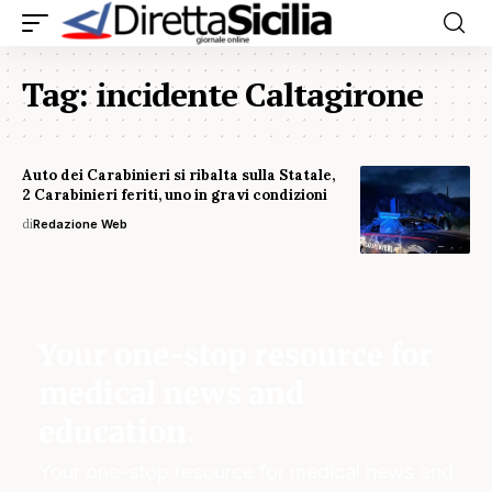
Tag:
incidente Caltagirone
Auto dei Carabinieri si ribalta sulla Statale,
2 Carabinieri feriti, uno in gravi condizioni
di
Redazione Web
Your one-stop resource for
medical news and
education.
Your one-stop resource for medical news and