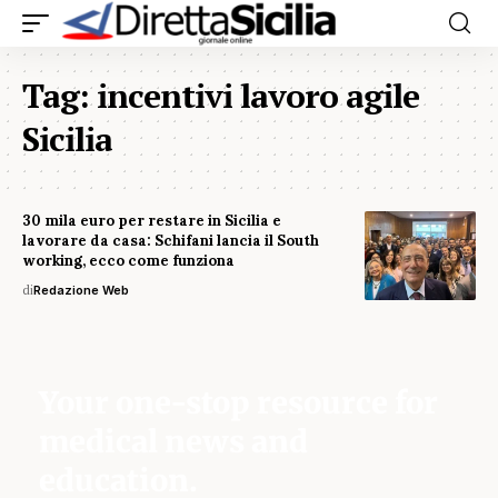
Tag:
incentivi lavoro agile
Sicilia
30 mila euro per restare in Sicilia e
lavorare da casa: Schifani lancia il South
working, ecco come funziona
di
Redazione Web
Your one-stop resource for
medical news and
education.