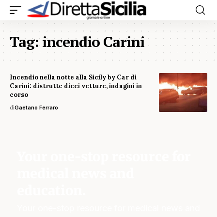
Tag:
incendio Carini
Incendio nella notte alla Sicily by Car di
Carini: distrutte dieci vetture, indagini in
corso
di
Gaetano Ferraro
Your one-stop resource for
medical news and
education.
Your one-stop resource for medical news and