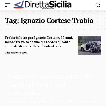
Tag:
Ignazio Cortese Trabia
Trabia in lutto per Ignazio Cortese, 20 anni:
muore travolto da una Mercedes durante
un posto di controllo sull’autostrada
di
Redazione Web
Your one-stop resource for
medical news and
education.
Your one-stop resource for medical news and