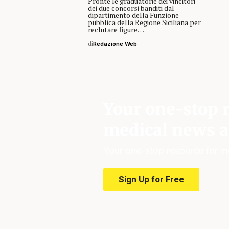
Pronte le graduatorie dei vincitori
dei due concorsi banditi dal
dipartimento della Funzione
pubblica della Regione Siciliana per
reclutare figure…
di
Redazione Web
Your one-stop r
medical news a
Your one-stop resource for m
Sign Up for Free