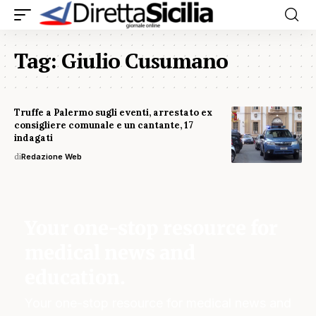
Tag:
Giulio Cusumano
Truffe a Palermo sugli eventi, arrestato ex
consigliere comunale e un cantante, 17
indagati
di
Redazione Web
Your one-stop resource for
medical news and
education.
Your one-stop resource for medical news and