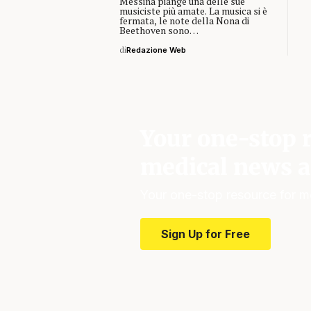
Messina piange una delle sue
musiciste più amate. La musica si è
fermata, le note della Nona di
Beethoven sono…
di
Redazione Web
Your one-stop r
medical news a
Your one-stop resource for m
Sign Up for Free