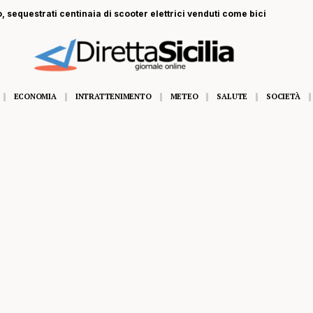
, sequestrati centinaia di scooter elettrici venduti come bici
ECONOMIA
INTRATTENIMENTO
METEO
SALUTE
SOCIETÀ