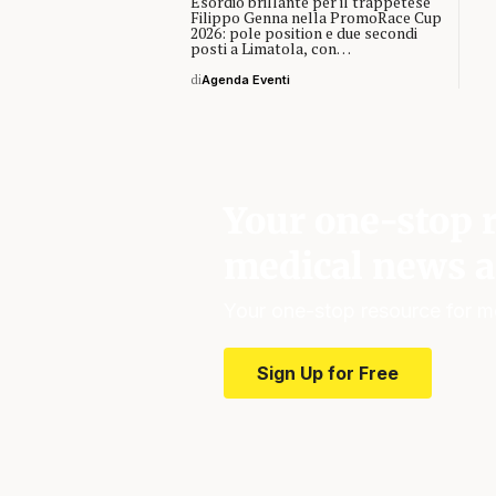
Esordio brillante per il trappetese
Filippo Genna nella PromoRace Cup
2026: pole position e due secondi
posti a Limatola, con…
di
Agenda Eventi
Your one-stop r
medical news a
Your one-stop resource for m
Sign Up for Free