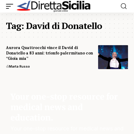
Tag:
David di Donatello
Aurora Quattrocchi vince il David di
Donatello a 83 anni: trionfo palermitano con
“Gioia mia”
di
Marta Russo
Your one-stop resource for
medical news and
education.
Your one-stop resource for medical news and