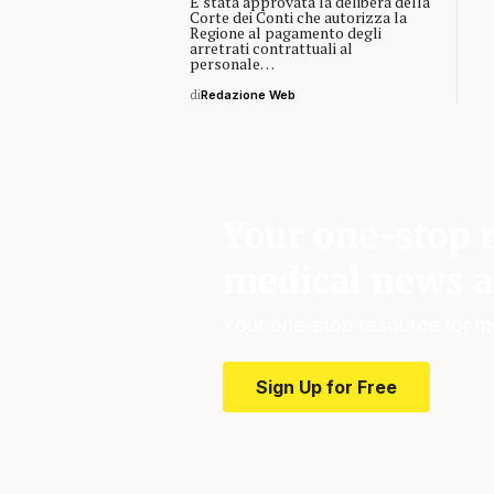
È stata approvata la delibera della
Corte dei Conti che autorizza la
Regione al pagamento degli
arretrati contrattuali al
personale…
di
Redazione Web
Your one-stop r
medical news a
Your one-stop resource for m
Sign Up for Free