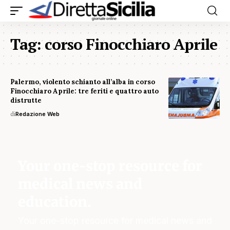
Tag:
corso Finocchiaro Aprile
Palermo, violento schianto all’alba in corso
Finocchiaro Aprile: tre feriti e quattro auto
distrutte
di
Redazione Web
Your one-stop resource for
medical news and
education.
Your one-stop resource for medical news and