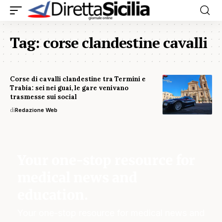
Tag:
corse clandestine cavalli
Corse di cavalli clandestine tra Termini e
Trabia: sei nei guai, le gare venivano
trasmesse sui social
di
Redazione Web
Your one-stop resource for
medical news and
education.
Your one-stop resource for medical news and