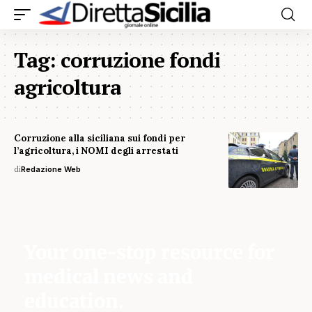
Tag:
corruzione fondi
agricoltura
Corruzione alla siciliana sui fondi per
l’agricoltura, i NOMI degli arrestati
di
Redazione Web
Your one-stop resource for
medical news and
education.