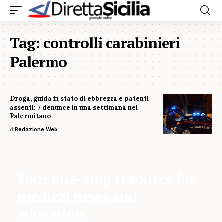
Tag:
controlli carabinieri
Palermo
Droga, guida in stato di ebbrezza e patenti
assenti: 7 denunce in una settimana nel
Palermitano
di
Redazione Web
Your one-stop resource for
medical news and
education.