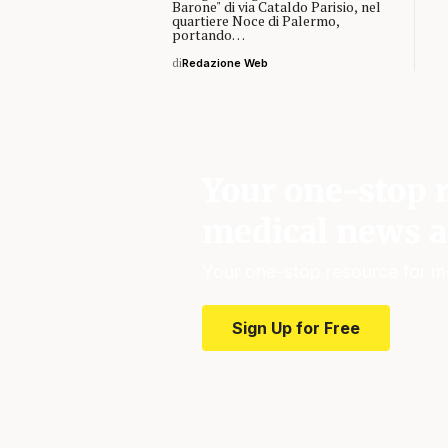
Barone" di via Cataldo Parisio, nel
quartiere Noce di Palermo,
portando…
di
Redazione Web
Your one-stop r
medical news a
Your one-stop resource for m
Sign Up for Free