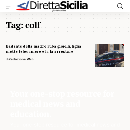
Tag:
colf
Badante della madre ruba gioielli, figlia
mette telecamere e la fa arrestare
di
Redazione Web
Your one-stop resource for
medical news and
education.
Your one-stop resource for medical news and