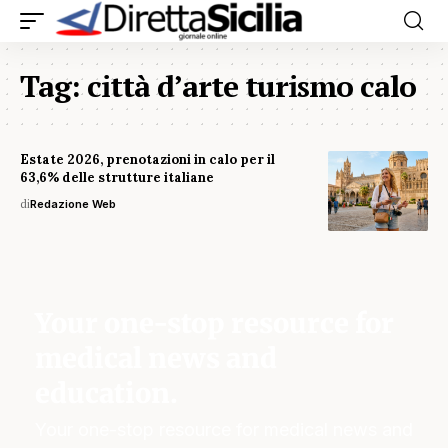
Tag:
città d’arte turismo calo
Estate 2026, prenotazioni in calo per il
63,6% delle strutture italiane
di
Redazione Web
Your one-stop resource for
medical news and
education.
Your one-stop resource for medical news and