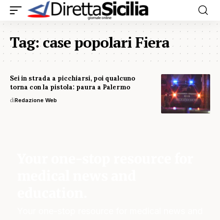
Tag:
case popolari Fiera
Sei in strada a picchiarsi, poi qualcuno
torna con la pistola: paura a Palermo
di
Redazione Web
Your one-stop resource for
medical news and
education.
Your one-stop resource for medical news and