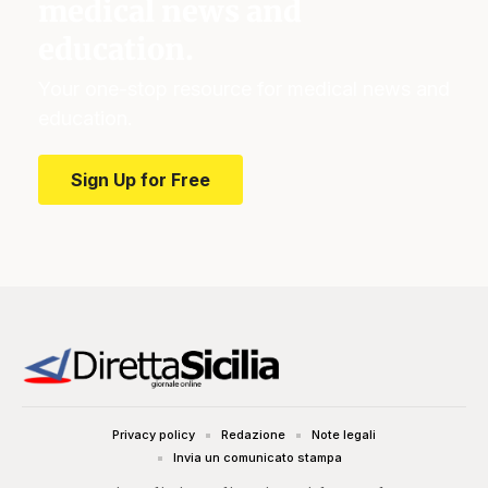
medical news and
education.
Your one-stop resource for medical news and
education.
Sign Up for Free
Privacy policy
Redazione
Note legali
Invia un comunicato stampa