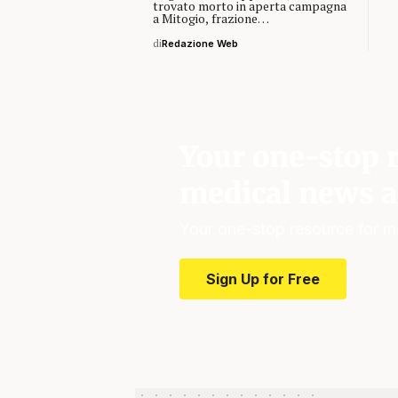
trovato morto in aperta campagna
a Mitogio, frazione…
di
Redazione Web
Your one-stop r
medical news a
Your one-stop resource for m
Sign Up for Free