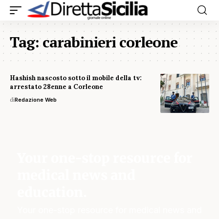
Tag:
carabinieri corleone
Hashish nascosto sotto il mobile della tv:
arrestato 28enne a Corleone
di
Redazione Web
Your one-stop resource for
medical news and
education.
Your one-stop resource for medical news and