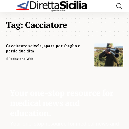
Tag:
Cacciatore
Cacciatore scivola, spara per sbaglio e
perde due dita
di
Redazione Web
Your one-stop resource for
medical news and
education.
Your one-stop resource for medical news and