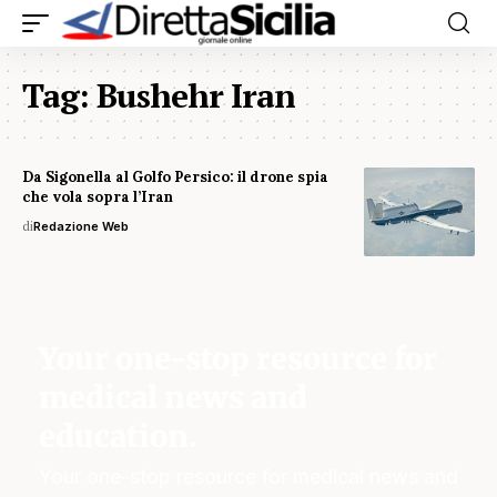
Tag:
Bushehr Iran
Da Sigonella al Golfo Persico: il drone spia
che vola sopra l’Iran
di
Redazione Web
Your one-stop resource for
medical news and
education.
Your one-stop resource for medical news and