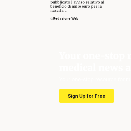
pubblicato l'avviso relativo al
beneficio di mille euro per la
nascita…
di
Redazione Web
Your one-stop r
medical news a
Your one-stop resource for m
Sign Up for Free