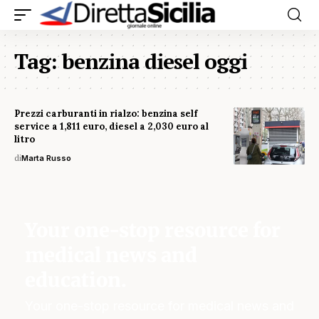
Tag:
benzina diesel oggi
Prezzi carburanti in rialzo: benzina self
service a 1,811 euro, diesel a 2,030 euro al
litro
di
Marta Russo
Your one-stop resource for
medical news and
education.
Your one-stop resource for medical news and